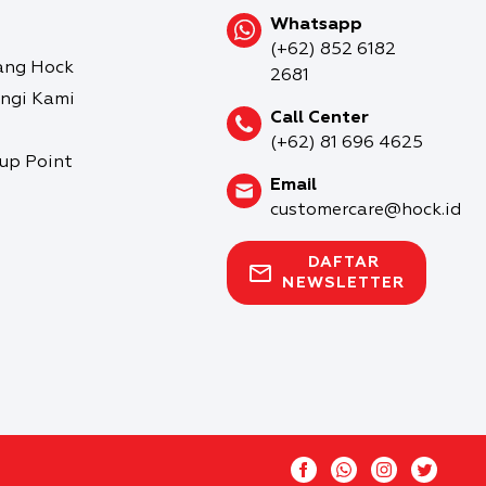
Whatsapp
(+62) 852 6182
ang Hock
2681
ngi Kami
Call Center
(+62) 81 696 4625
-up Point
Email
customercare@hock.id
DAFTAR
NEWSLETTER