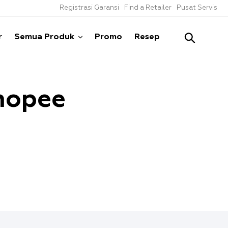
Registrasi Garansi
Find a Retailer
Pusat Servis
Cari
r
Semua Produk
Promo
Resep
hopee