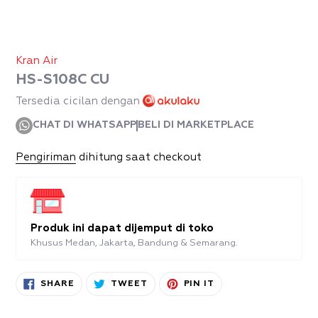
Kran Air
HS-S108C CU
Tersedia cicilan dengan
CHAT DI WHATSAPP
BELI DI MARKETPLACE
Pengiriman
dihitung saat checkout
Produk ini dapat dijemput di toko
Khusus Medan, Jakarta, Bandung & Semarang.
Produk
SHARE
TWEET
PIN
SHARE
TWEET
PIN IT
ON
ON
ON
sedang
FACEBOOK
TWITTER
PINTEREST
ditambahkan