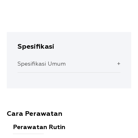
ke
Keranjang
Spesifikasi
Spesifikasi Umum
Material:
- Brass cartridge, Zinc handle,
brass body, S/S spout
Berat:
0.482 kg
Cara Perawatan
Perawatan Rutin