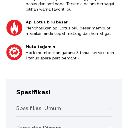
panas dan anti noda. Tersedia dalam berbagai
pilihan warna favorit ibu.
Api Lotus biru besar
Menghasilkan api Lotus biru besar membuat
masakan anda cepat matang dan hemat gas.
Mutu terjamin
Hock memberikan garansi 3 tahun service dan
1 tahun spare part pemantik.
Spesifikasi
Spesifikasi Umum
Body Mutiara tahan 100 kg
Api Lotus biru besar