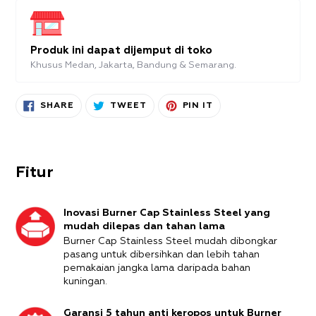
Produk ini dapat dijemput di toko
Khusus Medan, Jakarta, Bandung & Semarang.
Produk
SHARE
TWEET
PIN
SHARE
TWEET
PIN IT
ON
ON
ON
sedang
FACEBOOK
TWITTER
PINTEREST
ditambahkan
ke
Keranjang
Fitur
Inovasi Burner Cap Stainless Steel yang
mudah dilepas dan tahan lama
Burner Cap Stainless Steel mudah dibongkar
pasang untuk dibersihkan dan lebih tahan
pemakaian jangka lama daripada bahan
kuningan.
Garansi 5 tahun anti keropos untuk Burner