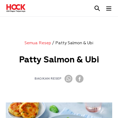
Skip
Cari
to
content
Semua Resep
/ Patty Salmon & Ubi
Patty Salmon & Ubi
BAGIKAN RESEP